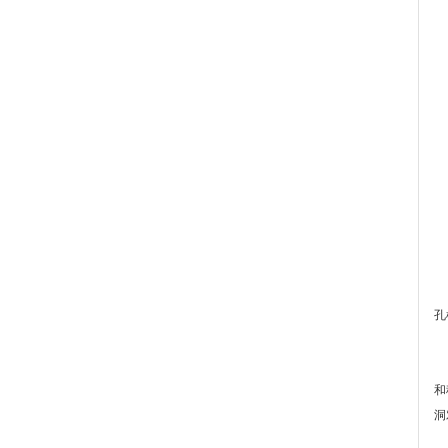
近
孔
如
和
洞