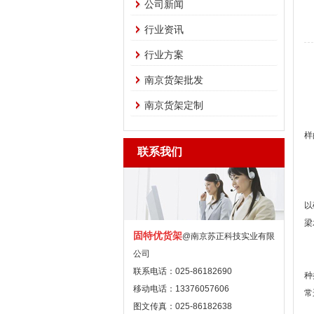
公司新闻
行业资讯
行业方案
南京货架批发
仓
南京货架定制
仓
样
联系我们
不
以
梁
固特优货架
@南京苏正科技实业有限
公司
菱
联系电话：025-86182690
种
移动电话：13376057606
常
图文传真：025-86182638