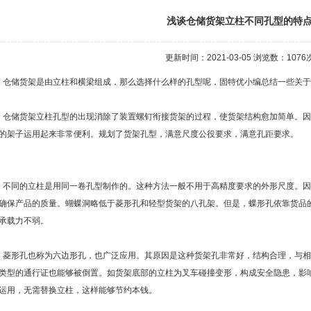
浅谈仓储货架立柱不同孔型的特
更新时间：2021-03-05 浏览数：
1076
储货架是由立柱和横梁组成，那么选择什么样的孔型呢，固特优小编总结一些关于
储货架立柱孔型的出现消除了装置螺钉衔接货架的过程，使货架结构愈加简单。因
的架子运用起来非常便利。规划了货架孔型，满意尺度公役要求，满意孔距要求。
同的立柱是用同一卷孔型制作的。这种方法一般不用于高精度要求的外形尺度。因
确保产品的质量。蝴蝶洞略低于菱形孔和轻型货架的八孔架。但是，蝶形孔依靠货品
承载力不弱。
形孔也称为六边形孔，也广泛应用。其原因是这种货架孔非常好，结构合理，与相
类型的通行证也能够被倒置。如货架底部的立柱为叉车碰撞变形，构成安全隐患，影
运用，无需替换立柱，这样能够节约本钱。