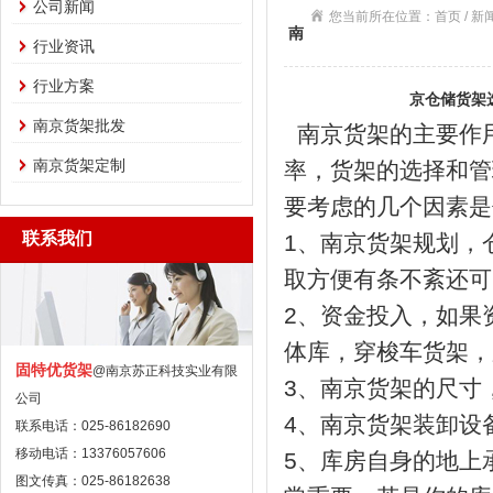
公司新闻
您当前所在位置：首页 / 
南
行业资讯
行业方案
京仓储货架
南京货架批发
南京货架的主要作
南京货架定制
率，货架的选择和管
要考虑的几个因素是
联系我们
1、南京货架规划，
取方便有条不紊还可
2、资金投入，如果
体库，穿梭车货架，
固特优货架
@南京苏正科技实业有限
3、南京货架的尺寸
公司
4、
南京货架
装卸设
联系电话：025-86182690
移动电话：13376057606
5、库房自身的地上
图文传真：025-86182638