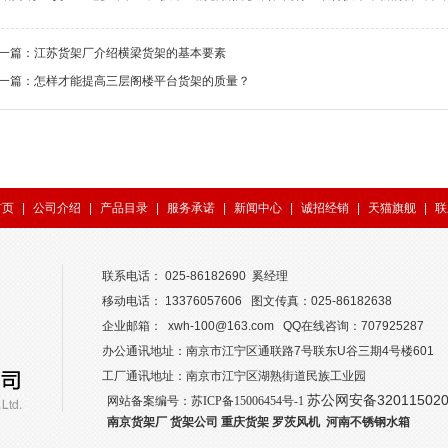
一篇：
江苏货架厂介绍横梁货架的基本要素
一篇：
怎样才能提高三层阁楼平台货架的质量？
首页
|
公司介绍
|
产品目录
|
服务承诺
|
新闻中心
|
诚招经销
|
天猫旗舰
|
联
联系电话： 025-86182690 奚经理
移动电话： 13376057606 图文传真：025-86182638
企业邮箱： xwh-100@163.com QQ在线咨询：707925287
办公通讯地址：南京市江宁区通联路7号联东U谷三期4号楼601
工厂通讯地址：南京市江宁区湖熟街道民族工业园
苏公网安备320115020
网站备案编号：
苏ICP备15006454号-1
南京货架厂
货架公司
重庆货架
罗茨风机
河南不锈钢水箱