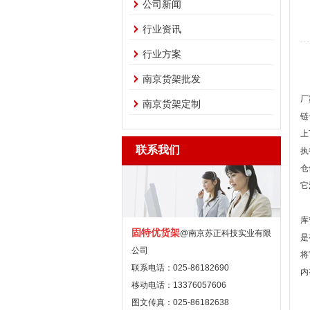
公司新闻
行业资讯
行业方案
南京货架批发
南
厂
南京货架定制
链
上
联系我们
执
仓
它
仓
库
固特优货架
@南京苏正科技实业有限
是
公司
将
联系电话：025-86182690
内
移动电话：13376057606
至
图文传真：025-86182638
南