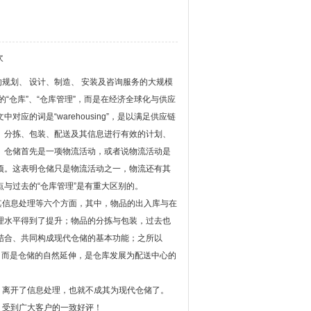
次
划、 设计、制造、 安装及咨询服务的大规模
上的“仓库”、“仓库管理”，而是在经济全球化与供应
的词是“warehousing”，是以满足供应链
、分拣、包装、配送及其信息进行有效的计划、
 仓储首先是一项物流活动，或者说物流活动是
项。这表明仓储只是物流活动之一，物流还有其
与过去的“仓库管理”是有重大区别的。
信息处理等六个方面，其中，物品的出入库与在
理水平得到了提升；物品的分拣与包装，过去也
结合、共同构成现代仓储的基本功能；之所以
，而是仓储的自然延伸，是仓库发展为配送中心的
离开了信息处理，也就不成其为现代仓储了。
，受到广大客户的一致好评！