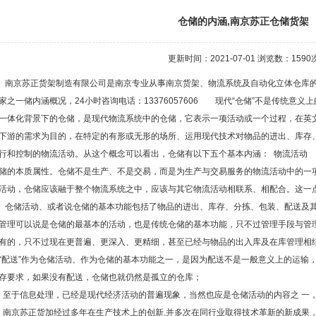
仓储的内涵,南京苏正仓储货架
更新时间：2021-07-01 浏览数：
1590
京苏正货架制造有限公司是南京专业从事南京货架、物流系统及自动化立体仓库的规
家之一储内涵概况，24小时咨询电话：13376057606 现代“仓储”不是传统意义
一体化背景下的仓储，是现代物流系统中的仓储，它表示一项活动或一个过程，在英文中对应
下游的需求为目的，在特定的有形或无形的场所、运用现代技术对物品的进出、库存
行和控制的物流活动。从这个概念可以看出，仓储有以下五个基本内涵： 物流活动
储的本质属性。仓储不是生产、不是交易，而是为生产与交易服务的物流活动中的一
活动，仓储应该融于整个物流系统之中，应该与其它物流活动相联系、相配合。这一点
储活动、或者说仓储的基本功能包括了物品的进出、库存、分拣、包装、配送及其
管理可以说是仓储的最基本的活动，也是传统仓储的基本功能，只不过管理手段与管
有的，只不过现在更普遍、更深入、更精细，甚至已经与物品的出入库及在库管理相
“配送”作为仓储活动、作为仓储的基本功能之一，是因为配送不是一般意义上的运输
存要求，如果没有配送，仓储也就仍然是孤立的仓库；
于信息处理，已经是现代经济活动的普遍现象，当然也应是仓储活动的内容之 一，
京苏正货加经过多年在生产技术上的创新,并多次在同行业取得技术革新的新成果