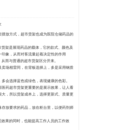
次
架
摆放方式，超市货架也成为医院
仓储
药品的
市货架是展现药品的载体，它的款式、颜色及
一印象，从而对客流量起着决定性的作用
，从而与普通的超市货架区分开来。
及卖场相雷同，在背板选择上，多是采用钢质
，多会选择蓝色或绿色，表现健康的色彩。
而医药超市货架更重要的是展示效果，让人看
很大，所以货架成本上，选择更新式、质量更
殊存放要求的药品，放在柜台里，以便药剂师
药效果的同时，也能提高工作人员的工作效