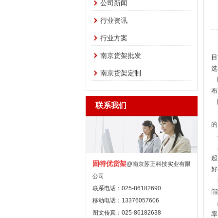
公司新闻
行业资讯
行业方案
南京货架批发
目
选
南京货架定制
医
布
医
联系我们
在
的
在
总
起
固特优货架
@南京苏正科技实业有限
好
公司
医
联系电话：025-86182690
能
移动电话：13376057606
超
图文传真：025-86182638
率