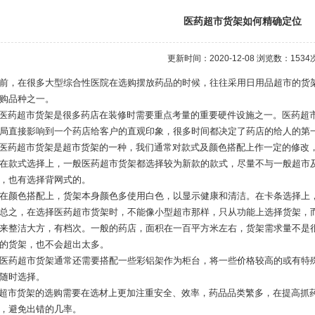
医药超市货架如何精确定位
更新时间：2020-12-08 浏览数：
1534
前，在很多大型综合性医院在选购摆放药品的时候，往往采用日用品超市的
货
购品种之一。
药超市货架是很多药店在装修时需要重点考量的重要硬件设施之一。医药超
局直接影响到一个药店给客户的直观印象，很多时间都决定了药店的给人的第
药超市货架是超市货架的一种，我们通常对款式及颜色搭配上作一定的修改
款式选择上，一般医药超市货架都选择较为新款的款式，尽量不与一般超市
，也有选择背网式的。
颜色搭配上，货架本身颜色多使用白色，以显示健康和清洁。在卡条选择上
之，在选择医药超市货架时，不能像小型超市那样，只从功能上选择货架，
来整洁大方，有档次。一般的药店，面积在一百平方米左右，货架需求量不是
的货架，也不会超出太多。
药超市货架通常还需要搭配一些彩铝架作为柜台，将一些价格较高的或有特
随时选择。
市货架的选购需要在选材上更加注重安全、效率，药品品类繁多，在提高抓
，避免出错的几率。