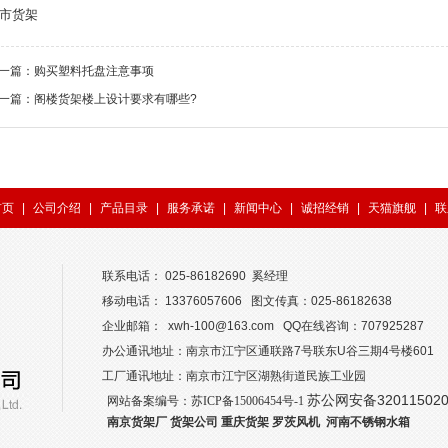
市货架
一篇：
购买塑料托盘注意事项
一篇：
阁楼货架楼上设计要求有哪些?
首页
|
公司介绍
|
产品目录
|
服务承诺
|
新闻中心
|
诚招经销
|
天猫旗舰
|
联
联系电话： 025-86182690 奚经理
移动电话： 13376057606 图文传真：025-86182638
企业邮箱： xwh-100@163.com QQ在线咨询：707925287
办公通讯地址：南京市江宁区通联路7号联东U谷三期4号楼601
工厂通讯地址：南京市江宁区湖熟街道民族工业园
苏公网安备320115020
网站备案编号：
苏ICP备15006454号-1
南京货架厂
货架公司
重庆货架
罗茨风机
河南不锈钢水箱